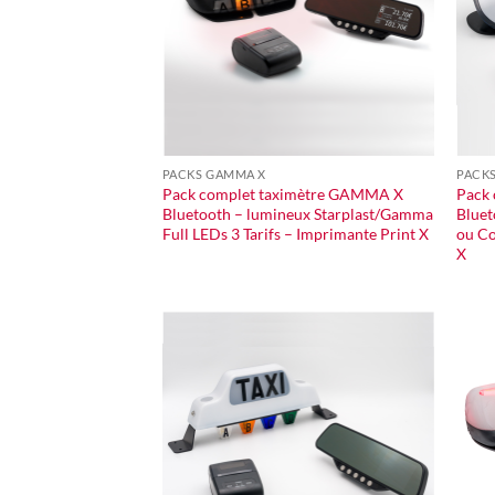
PACKS GAMMA X
PACK
Pack complet taximètre GAMMA X
Pack
Bluetooth – lumineux Starplast/Gamma
Blue
Full LEDs 3 Tarifs – Imprimante Print X
ou Co
X