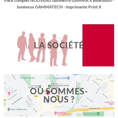
Pack complet NOUVEAU taximètre GAMMA X Bluetooth -
lumineux GAMMATECH - imprimante Print X
LA SOCIÉTÉ
OÙ SOMMES-
NOUS ?