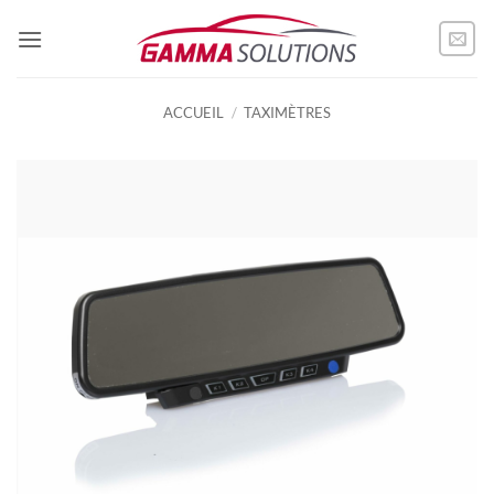
Passer
au
contenu
ACCUEIL
/
TAXIMÈTRES