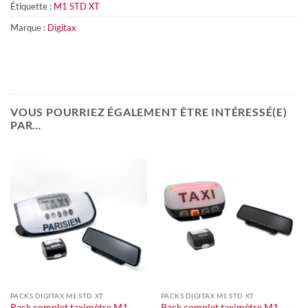
Étiquette :
M1 STD XT
Marque :
Digitax
VOUS POURRIEZ ÉGALEMENT ÊTRE INTÉRESSÉ(E)
PAR…
PACKS DIGITAX M1 STD XT
PACKS DIGITAX M1 STD XT
Pack complet taximètre M1
Pack complet taximètre M1